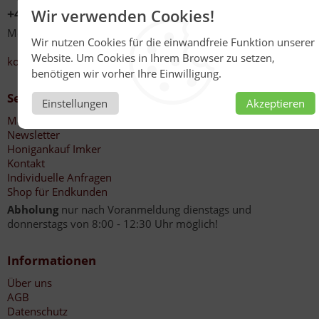
+49 (0)6267 201
Wir verwenden Cookies!
Mo - Fr 08:00 - 12:30 Uhr
Wir nutzen Cookies für die einwandfreie Funktion unserer
13:30 - 17:00 Uhr
Website. Um Cookies in Ihrem Browser zu setzen,
kontakt@honig-reinmuth.de
benötigen wir vorher Ihre Einwilligung.
Service
Einstellungen
Akzeptieren
Mein Konto
Newsletter
Honigankauf Imker
Kontakt
Individuelle Anfragen
Shop für Endkunden
Abholung
nur nach Voranmeldung dienstags und
donnerstags von 8:00 - 12:30 Uhr möglich!
Informationen
Über uns
AGB
Datenschutz