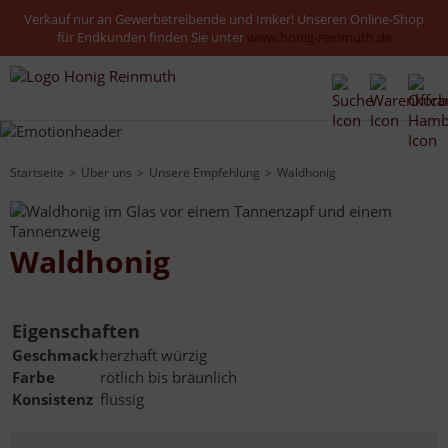
Verkauf nur an Gewerbetreibende und Imker! Unseren Online-Shop
für Endkunden finden Sie unter
www.honig-reinmuth.de
Startseite
Über uns
Unsere Empfehlung
Waldhonig
Waldhonig
Eigenschaften
Geschmack
herzhaft würzig
Farbe
rötlich bis bräunlich
Konsistenz
flüssig