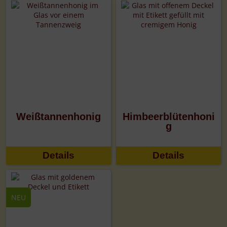
Weißtannenhonig
Himbeerblütenhoni
g
Details
Details
NEU