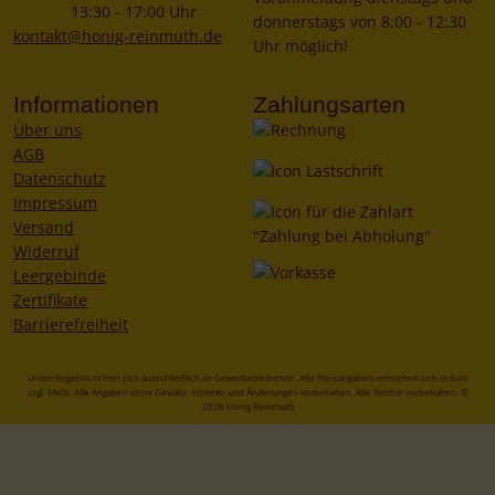
13:30 - 17:00 Uhr
donnerstags von 8:00 - 12:30
kontakt@honig-reinmuth.de
Uhr möglich!
Informationen
Zahlungsarten
Über uns
AGB
Datenschutz
Impressum
Versand
Widerruf
Leergebinde
Zertifikate
Barrierefreiheit
Unser Angebot richtet sich ausschließlich an Gewerbetreibende. Alle Preisangaben verstehen sich in Euro
zzgl. MwSt. Alle Angaben ohne Gewähr. Irrtümer und Änderungen vorbehalten. Alle Rechte vorbehalten. ©
2026 Honig Reinmuth