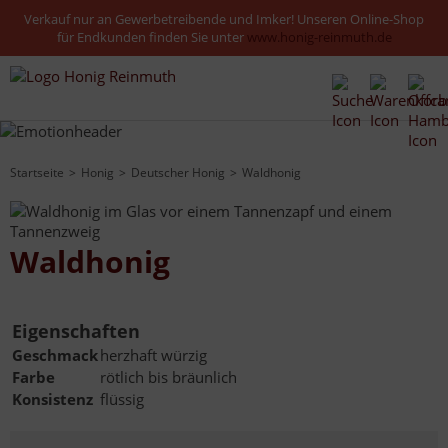
Verkauf nur an Gewerbetreibende und Imker! Unseren Online-Shop
für Endkunden finden Sie unter
www.honig-reinmuth.de
Startseite
Honig
Deutscher Honig
Waldhonig
Waldhonig
Eigenschaften
Geschmack
herzhaft würzig
Farbe
rötlich bis bräunlich
Konsistenz
flüssig