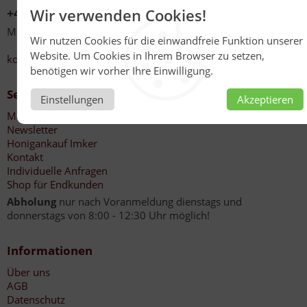
+49 (0)6267 201
Wir verwenden Cookies!
Mo - Fr 08:00 - 12:30 Uhr
Wir nutzen Cookies für die einwandfreie Funktion unserer
13:30 - 17:00 Uhr
Website. Um Cookies in Ihrem Browser zu setzen,
kontakt@honig-reinmuth.de
benötigen wir vorher Ihre Einwilligung.
Service
Einstellungen
Akzeptieren
Mein Konto
Newsletter
Honigankauf Imker
Kontakt
Individuelle Anfragen
Shop für Endkunden
Abholung
nur nach Voranmeldung dienstags und
donnerstags von 8:00 - 12:30 Uhr möglich!
Informationen
Über uns
AGB
Datenschutz