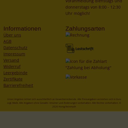
Voranmeldung dienstags und
donnerstags von 8:00 - 12:30
Uhr möglich!
Informationen
Zahlungsarten
Über uns
AGB
Datenschutz
Impressum
Versand
Widerruf
Leergebinde
Zertifikate
Barrierefreiheit
Unser Angebot richtet sich ausschließlich an Gewerbetreibende. Alle Preisangaben verstehen sich in Euro
zzgl. MwSt. Alle Angaben ohne Gewähr. Irrtümer und Änderungen vorbehalten. Alle Rechte vorbehalten. ©
2026 Honig Reinmuth