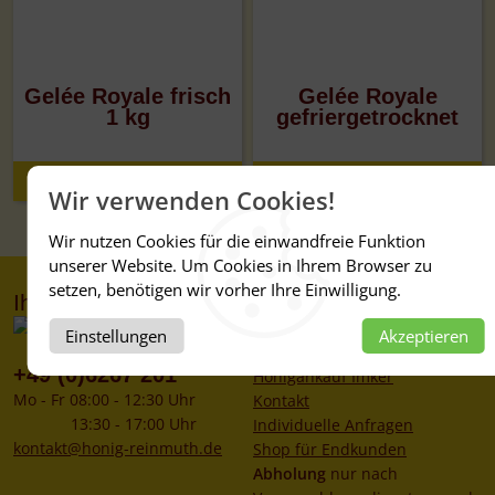
Gelée Royale frisch
Gelée Royale
1 kg
gefriergetrocknet
Details
Details
Wir verwenden Cookies!
Wir nutzen Cookies für die einwandfreie Funktion
unserer Website. Um Cookies in Ihrem Browser zu
setzen, benötigen wir vorher Ihre Einwilligung.
Ihr Kontakt zu uns
Service
Mein Konto
Einstellungen
Akzeptieren
Newsletter
+49 (0)6267 201
Honigankauf Imker
Mo - Fr 08:00 - 12:30 Uhr
Kontakt
13:30 - 17:00 Uhr
Individuelle Anfragen
kontakt@honig-reinmuth.de
Shop für Endkunden
Abholung
nur nach