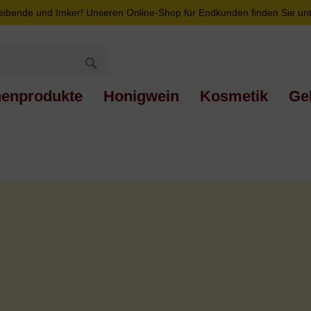
eibende und Imker! Unseren Online-Shop für Endkunden finden Sie un
nenprodukte
Honigwein
Kosmetik
Ge