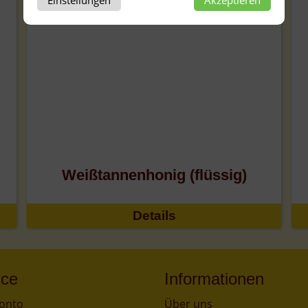
Weißtannenhonig (flüssig)
Details
ice
Informationen
onto
Über uns