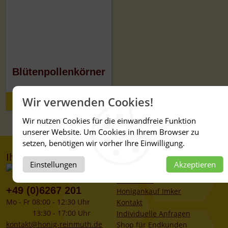
Blütenpollenkörner
Wir verwenden Cookies!
Details
Wir nutzen Cookies für die einwandfreie Funktion
unserer Website. Um Cookies in Ihrem Browser zu
setzen, benötigen wir vorher Ihre Einwilligung.
Ihr Kontakt zu uns
Service
Einstellungen
Akzeptieren
Mein Konto
Newsletter
+49 (0)6267 201
Honigankauf Imker
Mo - Fr 08:00 - 12:30 Uhr
Kontakt
13:30 - 17:00 Uhr
Individuelle Anfragen
kontakt@honig-reinmuth.de
Shop für Endkunden