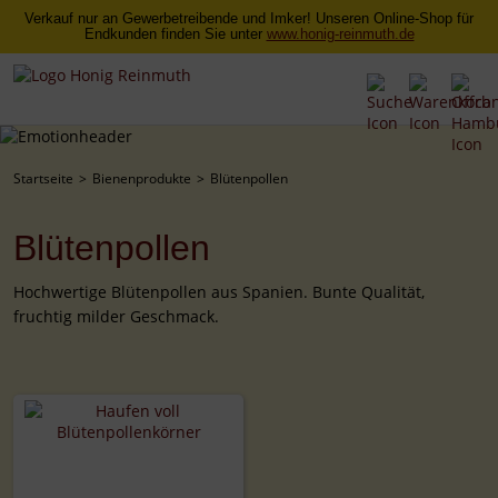
Verkauf nur an Gewerbetreibende und Imker! Unseren Online-Shop für
Endkunden finden Sie unter
www.honig-reinmuth.de
Startseite
Bienenprodukte
Blütenpollen
Blütenpollen
Hochwertige Blütenpollen aus Spanien. Bunte Qualität,
fruchtig milder Geschmack.