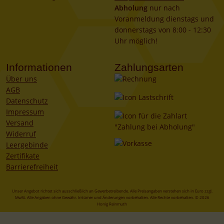
Abholung
nur nach
Voranmeldung dienstags und
donnerstags von 8:00 - 12:30
Uhr möglich!
Informationen
Zahlungsarten
Über uns
AGB
Datenschutz
Impressum
Versand
Widerruf
Leergebinde
Zertifikate
Barrierefreiheit
Unser Angebot richtet sich ausschließlich an Gewerbetreibende. Alle Preisangaben verstehen sich in Euro zzgl.
MwSt. Alle Angaben ohne Gewähr. Irrtümer und Änderungen vorbehalten. Alle Rechte vorbehalten. © 2026
Honig Reinmuth