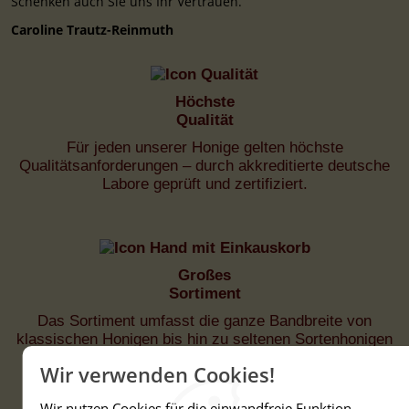
Schenken auch Sie uns Ihr Vertrauen.
Caroline Trautz-Reinmuth
Höchste
Qualität
Für jeden unserer Honige gelten höchste
Qualitätsanforderungen – durch akkreditierte deutsche
Labore geprüft und zertifiziert.
Großes
Sortiment
Das Sortiment umfasst die ganze Bandbreite von
klassischen Honigen bis hin zu seltenen Sortenhonigen
aus Deutschland und der ganzen Welt.
Wir verwenden Cookies!
Wir nutzen Cookies für die einwandfreie Funktion