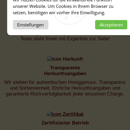
unserer Website. Um Cookies in Ihrem Browser zu
setzen, benötigen wir vorher Ihre Einwilligung.
Fachkundige
Beratung
Einstellungen
Akzeptieren
Fast 100 Jahre Erfahrung machen uns zum Experten
rund um Honig und Bienenprodukte. Unser erfahrenes
Team steht Ihnen mit Expertise zur Seite!
Transparente
Herkunftsangaben
Wir stehen für authentischen Honiggenuss, Transparenz
und Sortenreinheit. Ehrliche Herkunftsangaben und
garantierte Rückverfolgbarkeit jeder einzelnen Charge.
Zertifizierter Betrieb