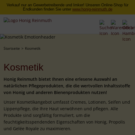
Verkauf nur an Gewerbetreibende und Imker! Unseren Online-Shop für
Endkunden finden Sie unter
www.honig-reinmuth.de
Startseite
Kosmetik
Kosmetik
Honig Reinmuth bietet Ihnen eine erlesene Auswahl an
natürlichen Pflegeprodukten, die die wertvollen Inhaltsstoffe
von Honig und anderen Bienenprodukten nutzen!
Unser Kosmetikangebot umfasst Cremes, Lotionen, Seifen und
Lippenpflege, die Ihre Haut verwöhnen und pflegen. Alle
Produkte sind sorgfältig formuliert, um die
feuchtigkeitsspendenden Eigenschaften von Honig, Propolis
und Gelée Royale zu maximieren.