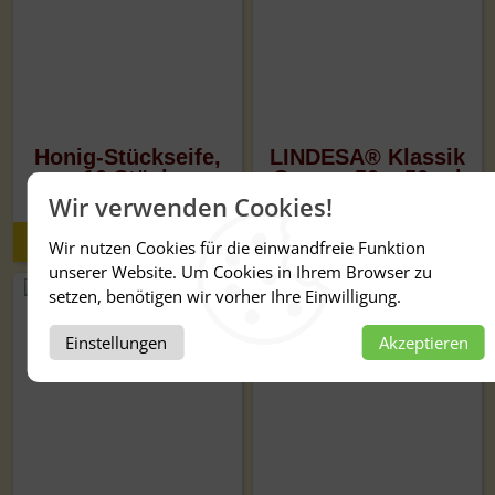
Honig-Stückseife,
LINDESA® Klassik
10 Stück
Creme, 50 x 50 ml
Wir verwenden Cookies!
Details
Details
Wir nutzen Cookies für die einwandfreie Funktion
unserer Website. Um Cookies in Ihrem Browser zu
setzen, benötigen wir vorher Ihre Einwilligung.
Einstellungen
Akzeptieren