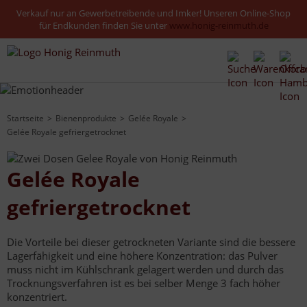
Verkauf nur an Gewerbetreibende und Imker! Unseren Online-Shop
für Endkunden finden Sie unter
www.honig-reinmuth.de
Startseite
Bienenprodukte
Gelée Royale
Gelée Royale gefriergetrocknet
Gelée Royale
gefriergetrocknet
Die Vorteile bei dieser getrockneten Variante sind die bessere
Lagerfähigkeit und eine höhere Konzentration: das Pulver
muss nicht im Kühlschrank gelagert werden und durch das
Trocknungsverfahren ist es bei selber Menge 3 fach höher
konzentriert.