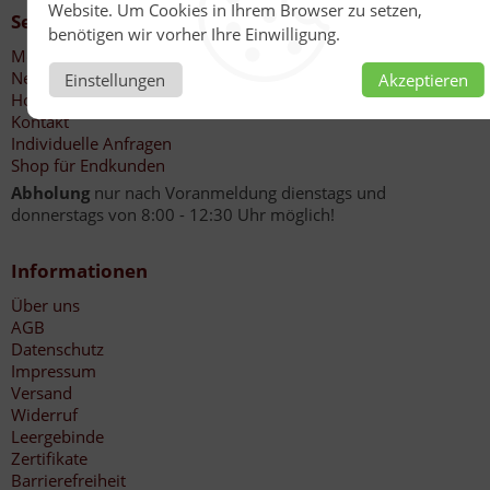
Website. Um Cookies in Ihrem Browser zu setzen,
Service
benötigen wir vorher Ihre Einwilligung.
Mein Konto
Newsletter
Einstellungen
Akzeptieren
Honigankauf Imker
Kontakt
Individuelle Anfragen
Shop für Endkunden
Abholung
nur nach Voranmeldung dienstags und
donnerstags von 8:00 - 12:30 Uhr möglich!
Informationen
Über uns
AGB
Datenschutz
Impressum
Versand
Widerruf
Leergebinde
Zertifikate
Barrierefreiheit