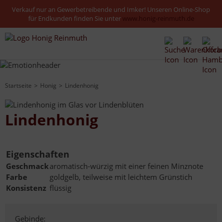
Verkauf nur an Gewerbetreibende und Imker! Unseren Online-Shop
für Endkunden finden Sie unter
www.honig-reinmuth.de
Startseite
Honig
Lindenhonig
Lindenhonig
Eigenschaften
Geschmack
aromatisch-würzig mit einer feinen Minznote
Farbe
goldgelb, teilweise mit leichtem Grünstich
Konsistenz
flüssig
Gebinde: