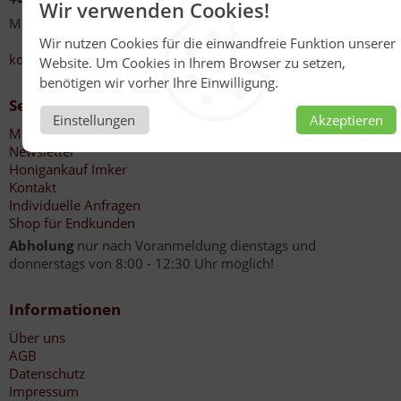
Wir verwenden Cookies!
Mo - Fr 08:00 - 12:30 Uhr
13:30 - 17:00 Uhr
Wir nutzen Cookies für die einwandfreie Funktion unserer
kontakt@honig-reinmuth.de
Website. Um Cookies in Ihrem Browser zu setzen,
benötigen wir vorher Ihre Einwilligung.
Service
Einstellungen
Akzeptieren
Mein Konto
Newsletter
Honigankauf Imker
Kontakt
Individuelle Anfragen
Shop für Endkunden
Abholung
nur nach Voranmeldung dienstags und
donnerstags von 8:00 - 12:30 Uhr möglich!
Informationen
Über uns
AGB
Datenschutz
Impressum