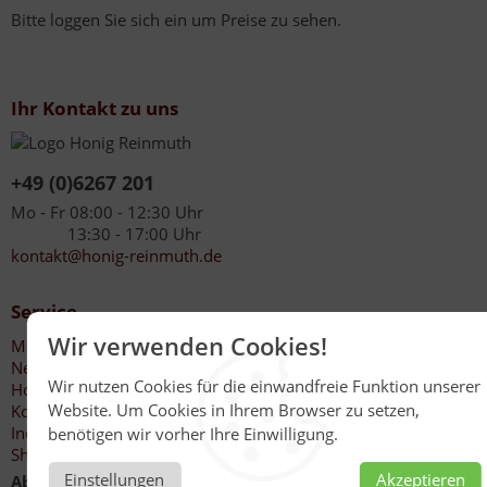
Bitte loggen Sie sich ein um Preise zu sehen.
Ihr Kontakt zu uns
+49 (0)6267 201
Mo - Fr 08:00 - 12:30 Uhr
13:30 - 17:00 Uhr
kontakt@honig-reinmuth.de
Service
Wir verwenden Cookies!
Mein Konto
Newsletter
Wir nutzen Cookies für die einwandfreie Funktion unserer
Honigankauf Imker
Website. Um Cookies in Ihrem Browser zu setzen,
Kontakt
Individuelle Anfragen
benötigen wir vorher Ihre Einwilligung.
Shop für Endkunden
Einstellungen
Akzeptieren
Abholung
nur nach Voranmeldung dienstags und