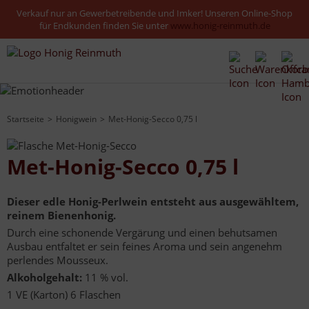
Verkauf nur an Gewerbetreibende und Imker! Unseren Online-Shop
für Endkunden finden Sie unter
www.honig-reinmuth.de
Startseite
Honigwein
Met-Honig-Secco 0,75 l
Met-Honig-Secco 0,75 l
Dieser edle Honig-Perlwein entsteht aus ausgewähltem,
reinem Bienenhonig.
Durch eine schonende Vergärung und einen behutsamen
Ausbau entfaltet er sein feines Aroma und sein angenehm
perlendes Mousseux.
Alkoholgehalt:
11 % vol.
1 VE (Karton) 6 Flaschen