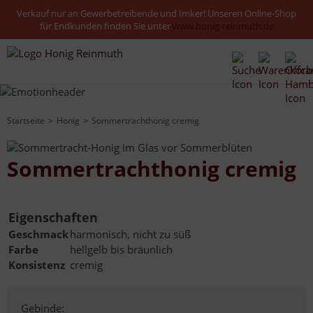
Verkauf nur an Gewerbetreibende und Imker! Unseren Online-Shop
für Endkunden finden Sie unter
www.honig-reinmuth.de
Startseite
Honig
Sommertrachthonig cremig
Sommertrachthonig cremig
Eigenschaften
Geschmack
harmonisch, nicht zu süß
Farbe
hellgelb bis bräunlich
Konsistenz
cremig
Gebinde: