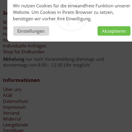
Wir nutzen Cookies für die einwandfreie Funktion unserer
Website. Um Cookies in Ihrem Browser zu setzen,
Service
benötigen wir vorher Ihre Einwilligung.
Mein Konto
Newsletter
Einstellungen
Akzeptieren
Honigankauf Imker
Kontakt
Individuelle Anfragen
Shop für Endkunden
Abholung
nur nach Voranmeldung dienstags und
donnerstags von 8:00 - 12:30 Uhr möglich!
Informationen
Über uns
AGB
Datenschutz
Impressum
Versand
Widerruf
Leergebinde
Zertifikate