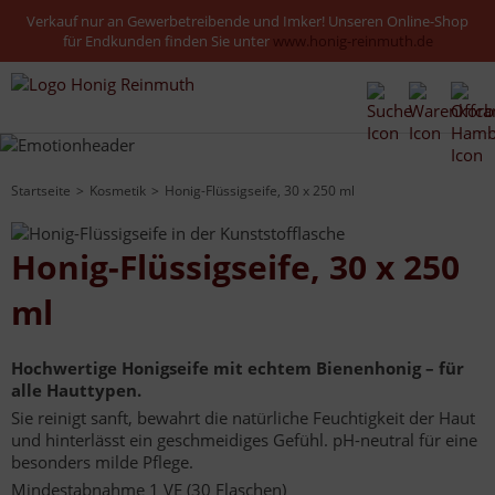
Verkauf nur an Gewerbetreibende und Imker! Unseren Online-Shop
für Endkunden finden Sie unter
www.honig-reinmuth.de
Startseite
Kosmetik
Honig-Flüssigseife, 30 x 250 ml
Honig-Flüssigseife, 30 x 250
ml
Hochwertige Honigseife mit echtem Bienenhonig – für
alle Hauttypen.
Sie reinigt sanft, bewahrt die natürliche Feuchtigkeit der Haut
und hinterlässt ein geschmeidiges Gefühl. pH-neutral für eine
besonders milde Pflege.
Mindestabnahme 1 VE (30 Flaschen)