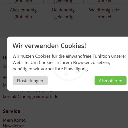
Akazienhonig
Heidehonig,
Waldhonig sehr
(Robinie)
geleeartig
dunkel
Wir verwenden Cookies!
Wir nutzen Cookies für die einwandfreie Funktion unserer
Ihr Kontakt zu uns
Website. Um Cookies in Ihrem Browser zu setzen,
benötigen wir vorher Ihre Einwilligung.
+49 (0)6267 201
Einstellungen
Akzeptieren
Mo - Fr 08:00 - 12:30 Uhr
13:30 - 17:00 Uhr
kontakt@honig-reinmuth.de
Service
Mein Konto
Newsletter