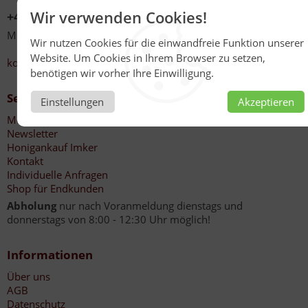
Wir verwenden Cookies!
+49 (0)6267 201
Mo - Fr 08:00 - 12:30 Uhr
Wir nutzen Cookies für die einwandfreie Funktion unserer
13:30 - 17:00 Uhr
Website. Um Cookies in Ihrem Browser zu setzen,
kontakt@honig-reinmuth.de
benötigen wir vorher Ihre Einwilligung.
Service
Einstellungen
Akzeptieren
Mein Konto
Newsletter
Honigankauf Imker
Kontakt
Individuelle Anfragen
Shop für Endkunden
Abholung
nur nach Voranmeldung dienstags und
donnerstags von 8:00 - 12:30 Uhr möglich!
Informationen
Über uns
AGB
Datenschutz