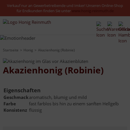
Verkauf nur an Gewerbetreibende und Imker! Unseren Online-Shop
für Endkunden finden Sie unter
www.honig-reinmuth.de
Startseite
Honig
Akazienhonig (Robinie)
Akazienhonig (Robinie)
Eigenschaften
Geschmack
aromatisch, blumig und mild
Farbe
fast farblos bis hin zu einem sanften Hellgelb
Konsistenz
flüssig